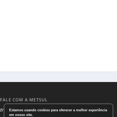
FALE COM A METSUL
|
|
(51) 3533 1983
(51)3785 7752
comercial@metsul.com
Estamos usando cookies para oferecer a melhor experiência
em nosso site.