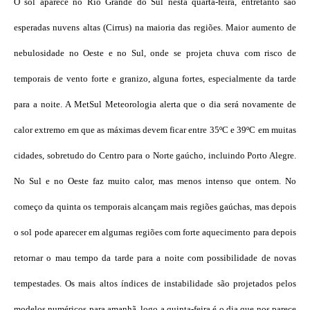
O sol aparece no Rio Grande do Sul nesta quarta-feira, entretanto são
esperadas nuvens altas (Cirrus) na maioria das regiões. Maior aumento de
nebulosidade no Oeste e no Sul, onde se projeta chuva com risco de
temporais de vento forte e granizo, alguna fortes, especialmente da tarde
para a noite. A MetSul Meteorologia alerta que o dia será novamente de
calor extremo em que as máximas devem ficar entre 35ºC e 39ºC em muitas
cidades, sobretudo do Centro para o Norte gaúcho, incluindo Porto Alegre.
No Sul e no Oeste faz muito calor, mas menos intenso que ontem. No
começo da quinta os temporais alcançam mais regiões gaúchas, mas depois
o sol pode aparecer em algumas regiões com forte aquecimento para depois
retornar o mau tempo da tarde para a noite com possibilidade de novas
tempestades. Os mais altos índices de instabilidade são projetados pelos
modelos numéricos para amanhã, logo a quinta-feira é o dia que nos parece