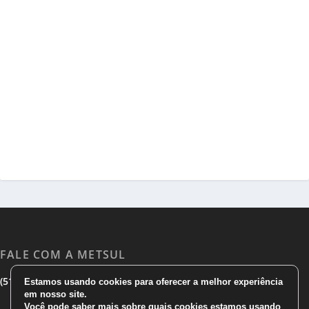
FALE COM A METSUL
|
|
(51) 3533 1983
(51)3785 7752
comercial@metsul.com
Estamos usando cookies para oferecer a melhor experiência
em nosso site.
Você pode saber mais sobre quais cookies estamos usando