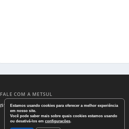
FALE COM A METSUL
|
|
(51) 3533 1983
(51)3785 7752
comercial@metsul.com
Estamos usando cookies para oferecer a melhor experiência
em nosso site.
Você pode saber mais sobre quais cookies estamos usando
ou desativá-los em
configurações
.