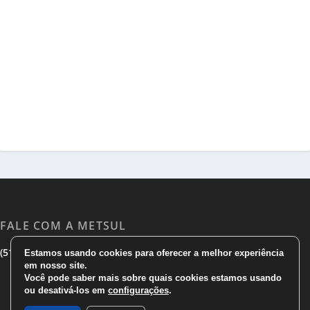
FALE COM A METSUL
|
|
(51) 3533 1983
(51)3785 7752
comercial@metsul.com
Estamos usando cookies para oferecer a melhor experiência
em nosso site.
Você pode saber mais sobre quais cookies estamos usando
ou desativá-los em
configurações
.