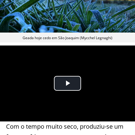
Geada hoje cedo em São Joaquim (Mycchel Legnaghi)
Com o tempo muito seco, produziu-se um