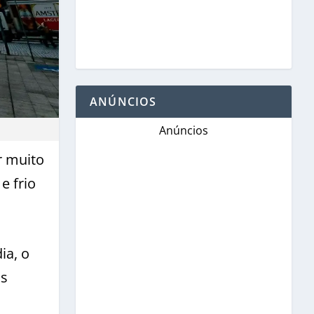
ANÚNCIOS
Anúncios
r muito
e frio
ia, o
as