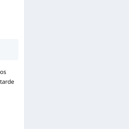
los
 tarde