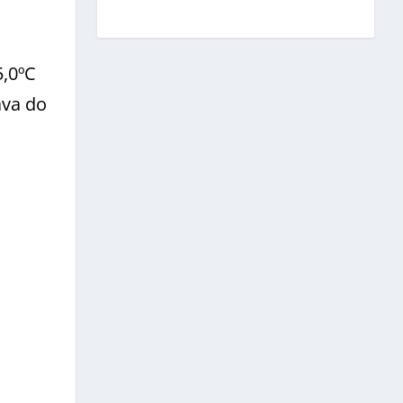
a
5,0ºC
ava do