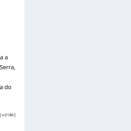
a a
Serra,
ta do