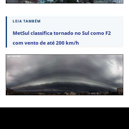
LEIA TAMBÉM
MetSul classifica tornado no Sul como F2
com vento de até 200 km/h