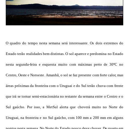
O quadro do tempo nesta semana será interessante. Os dois extremos do
Estado terão realidades bem distintas. O sol aparece e predomina no Estado
nesta segunda-feira e esquenta muito com máximas perto de 30ºC no
Centro, Oeste e Noroeste. Amanhã, o sol se faz presente com forte calor, mas
áreas próximas da fronteira com o Uruguai e do Sul terão chuva com frente
que irá se tornar semi-estacionária no restante da semana entre o Centro e o
Sul gaúcho. Por isso, a MetSul alerta que choverá muito no Norte do
Uruguai, na fronteira e no Sul gaúcho, com 100 mm a 200 mm em alguns
pontos nesta semana. No Norte do Estado pouco deve chover. De quarta em