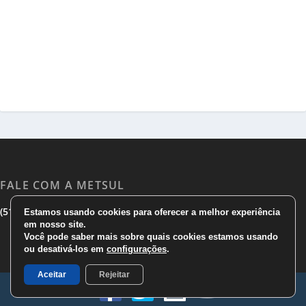
FALE COM A METSUL
|
|
(51) 3533 1983
(51)3785 7752
comercial@metsul.com
Estamos usando cookies para oferecer a melhor experiência
em nosso site.
Você pode saber mais sobre quais cookies estamos usando
ou desativá-los em
configurações
.
Aceitar
Rejeitar