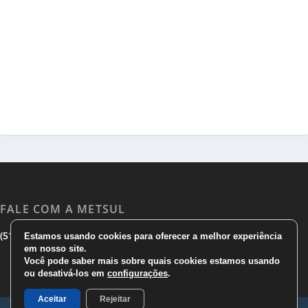
FALE COM A METSUL
|
|
(51) 3533 1983
(51)3785 7752
comercial@metsul.com
Estamos usando cookies para oferecer a melhor experiência
em nosso site.
Você pode saber mais sobre quais cookies estamos usando
ou desativá-los em
configurações
.
Aceitar
Rejeitar