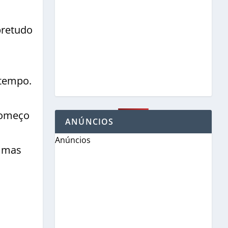
bretudo
 tempo.
 começo
ANÚNCIOS
Anúncios
, mas