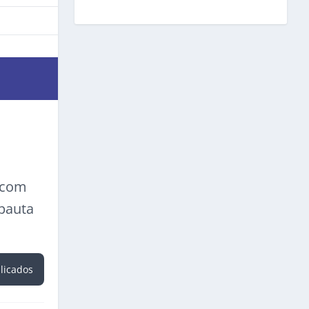
a com
 pauta
blicados