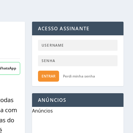
ACESSO ASSINANTE
 WhatsApp
ENTRAR
Perdi minha senha
todas
ANÚNCIOS
dia com
Anúncios
eas do
é