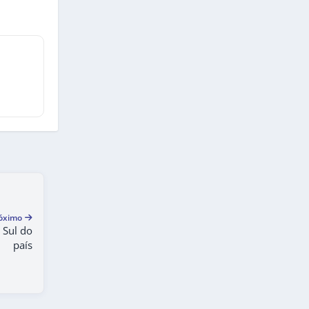
óximo
 Sul do
país