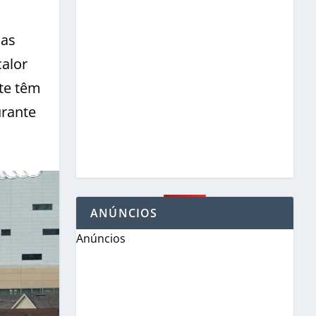
cas
alor
rte têm
urante
ANÚNCIOS
Anúncios