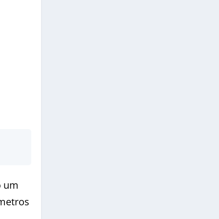
o um
ômetros