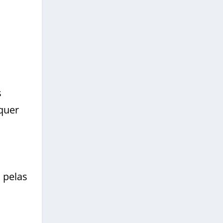
s
lquer
 pelas