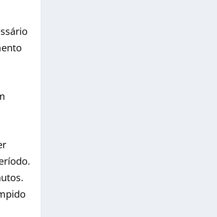
ssário
mento
ém
er
eríodo.
nutos.
ompido