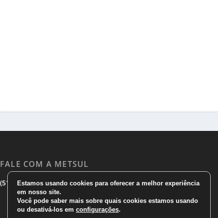
FALE COM A METSUL
|
|
(51) 3533 1983
(51)3785 7752
comercial@metsul.com
Estamos usando cookies para oferecer a melhor experiência
em nosso site.
Você pode saber mais sobre quais cookies estamos usando
ou desativá-los em
configurações
.