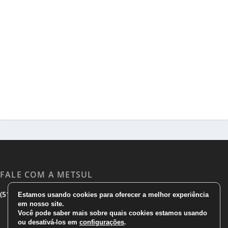
FALE COM A METSUL
|
|
(51) 3533 1983
(51)3785 7752
comercial@metsul.com
Estamos usando cookies para oferecer a melhor experiência
em nosso site.
Você pode saber mais sobre quais cookies estamos usando
ou desativá-los em
configurações
.