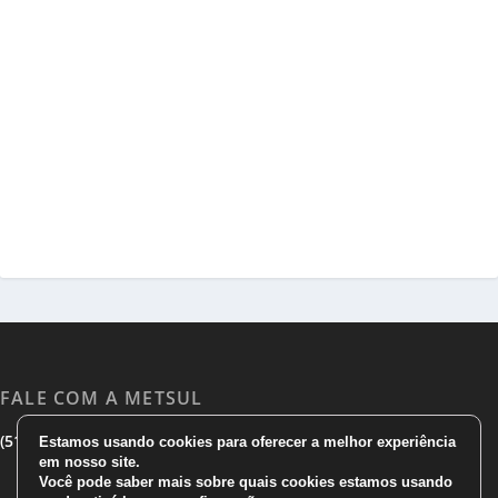
FALE COM A METSUL
|
|
(51) 3533 1983
(51)3785 7752
comercial@metsul.com
Estamos usando cookies para oferecer a melhor experiência
em nosso site.
Você pode saber mais sobre quais cookies estamos usando