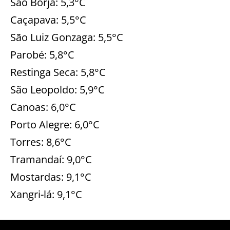
São Borja: 5,3°C
Caçapava: 5,5°C
São Luiz Gonzaga: 5,5°C
Parobé: 5,8°C
Restinga Seca: 5,8°C
São Leopoldo: 5,9°C
Canoas: 6,0°C
Porto Alegre: 6,0°C
Torres: 8,6°C
Tramandaí: 9,0°C
Mostardas: 9,1°C
Xangri-lá: 9,1°C