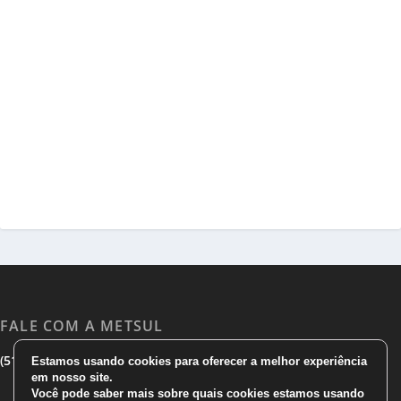
FALE COM A METSUL
|
|
(51) 3533 1983
(51)3785 7752
comercial@metsul.com
Estamos usando cookies para oferecer a melhor experiência
em nosso site.
Você pode saber mais sobre quais cookies estamos usando