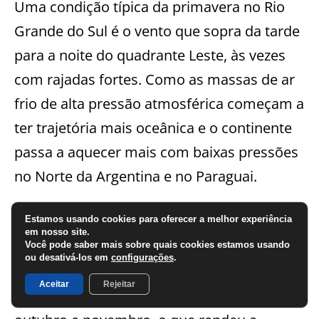
Uma condição típica da primavera no Rio
Grande do Sul é o vento que sopra da tarde
para a noite do quadrante Leste, às vezes
com rajadas fortes. Como as massas de ar
frio de alta pressão atmosférica começam a
ter trajetória mais oceânica e o continente
passa a aquecer mais com baixas pressões
no Norte da Argentina e no Paraguai.
Estamos usando cookies para oferecer a melhor experiência
O contraste térmico entre ar frio na costa e
em nosso site.
ar quente no continente, assim como de
Você pode saber mais sobre quais cookies estamos usando
ou desativá-los em
configurações
.
pressão, acentua o vento da tarde para a
Aceitar
Rejeitar
noite do quadrante Leste, sobretudo em