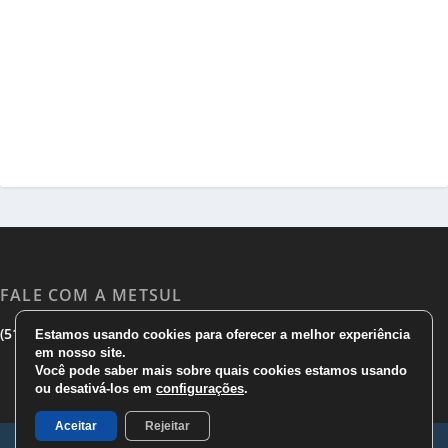
FALE COM A METSUL
|
|
(51) 3533 1983
(51)3785 7752
comercial@metsul.com
Estamos usando cookies para oferecer a melhor experiência
em nosso site.
Você pode saber mais sobre quais cookies estamos usando
ou desativá-los em
configurações
.
Aceitar
Rejeitar