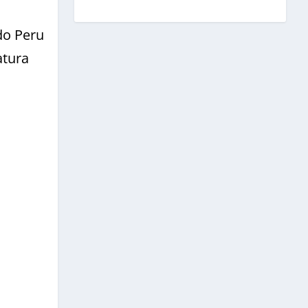
do Peru
atura