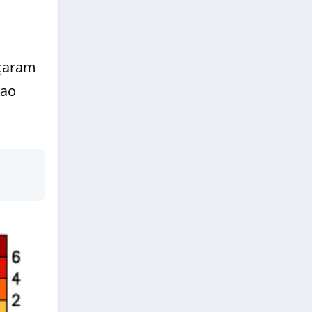
eçaram
 ao