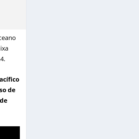
oceano
ixa
4.
cífico
so de
rde