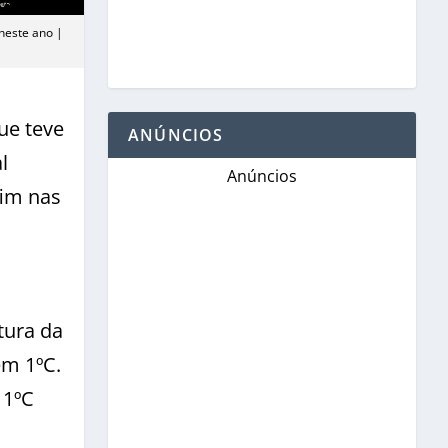
neste ano |
ue teve
ANÚNCIOS
l
Anúncios
fim nas
a
tura da
em 1ºC.
 1ºC