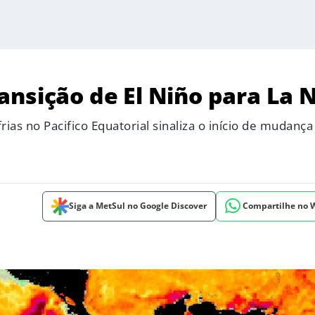
ansição de El Niño para La 
as no Pacifico Equatorial sinaliza o início de mudança
Siga a MetSul no Google Discover
Compartilhe no