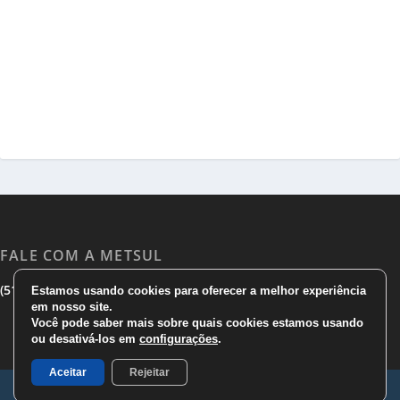
FALE COM A METSUL
|
|
(51) 3533 1983
(51)3785 7752
comercial@metsul.com
Estamos usando cookies para oferecer a melhor experiência
em nosso site.
Você pode saber mais sobre quais cookies estamos usando
ou desativá-los em
configurações
.
Aceitar
Rejeitar