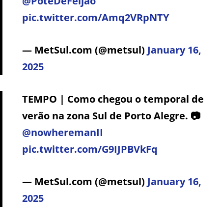
@PoteDeFeijao
pic.twitter.com/Amq2VRpNTY
— MetSul.com (@metsul)
January 16,
2025
TEMPO | Como chegou o temporal de
verão na zona Sul de Porto Alegre. 📷
@nowheremanII
pic.twitter.com/G9IJPBVkFq
— MetSul.com (@metsul)
January 16,
2025