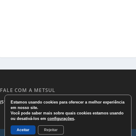
FALE COM A METSUL
|
|
(51) 3533 1983
(51)3785 7752
comercial@metsul.com
Estamos usando cookies para oferecer a melhor experiência
em nosso site.
Você pode saber mais sobre quais cookies estamos usando
ou desativá-los em
configurações
.
Aceitar
Rejeitar