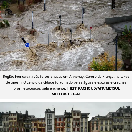
Região inundada após fortes chuvas em Annonay, Centro da França, na tarde
de ontem. O centro da cidade foi tomado pelas águas e escolas e creches
foram evacuadas pela enchente. |
JEFF PACHOUD/AFP/METSUL
METEOROLOGIA