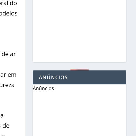
ral do
odelos
 de ar
mar em
ANÚNCIOS
tureza
Anúncios
ta
s de
to