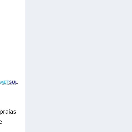
praias
e