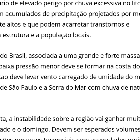
io de elevado perigo por chuva excessiva no lito
om acumulados de precipitação projetados por m
e altos e que podem acarretar transtornos e
estrutura e a população locais.
do Brasil, associada a uma grande e forte massa
 baixa pressão menor deve se formar na costa do
lação deve levar vento carregado de umidade do 
l de São Paulo e a Serra do Mar com chuva de na
a, a instabilidade sobre a região vai ganhar mui
sábado e o domingo. Devem ser esperados volume
ções por vezes torrenciais com acumulados mui