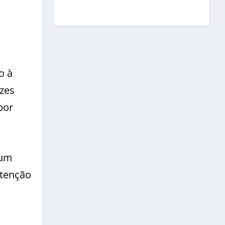
o à
ezes
por
 um
atenção