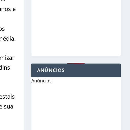
anos e
os
média.
omizar
dins
ANÚNCIOS
Anúncios
estais
e sua