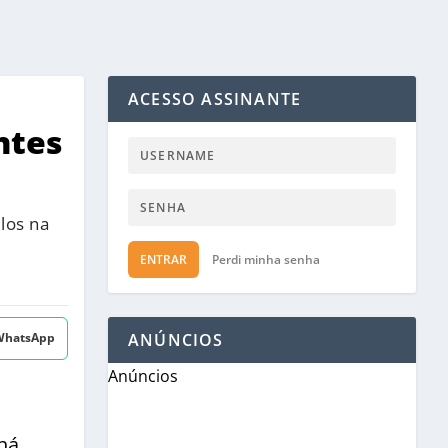
ACESSO ASSINANTE
ntes
los na
ENTRAR
Perdi minha senha
 WhatsApp
ANÚNCIOS
Anúncios
há