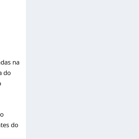
adas na
a do
o
ão
ntes do