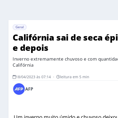
Geral
Califórnia sai de seca ép
e depois
Inverno extremamente chuvoso e com quantidad
Califórnia
18/04/2023 às 07:14
•
leitura em 5 min
AFP
Um inverno muito úmido e chuvoso deixou 