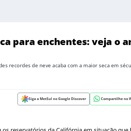
ica para enchentes: veja o a
es recordes de neve acaba com a maior seca em sécu
Siga a MetSul no Google Discover
Compartilhe no
os reservatórios da Califórnia em situação que 