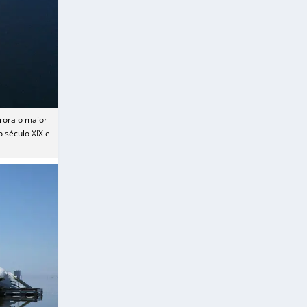
rora o maior
 século XIX e