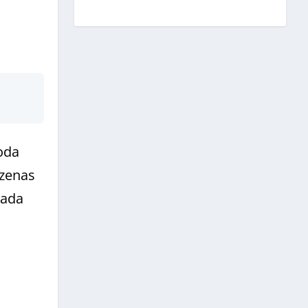
toda
ezenas
rada