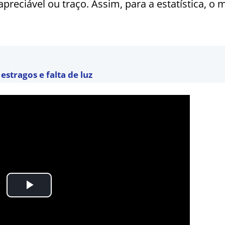
reciável ou traço. Assim, para a estatística, o 
estragos e falta de luz