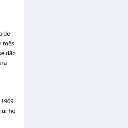
a de
o mês
se dão
ara
m
 1969.
 junho