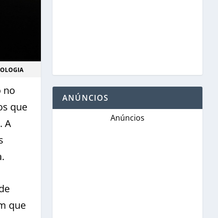
ROLOGIA
o no
ANÚNCIOS
os que
Anúncios
. A
s
.
 de
om que