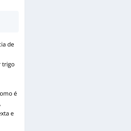
cia de
 trigo
como é
,
exta e