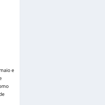
 maio e
e
como
 de