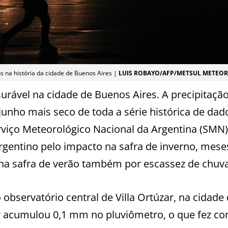
s na história da cidade de Buenos Aires |
LUIS ROBAYO/AFP/METSUL METEO
rável na cidade de Buenos Aires. A precipitaçã
junho mais seco de toda a série histórica de dad
viço Meteorológico Nacional da Argentina (SMN)
rgentino pelo impacto na safra de inverno, mese
s na safra de verão também por escassez de chuva
observatório central de Villa Ortúzar, na cidade
er acumulou 0,1 mm no pluviômetro, o que fez c