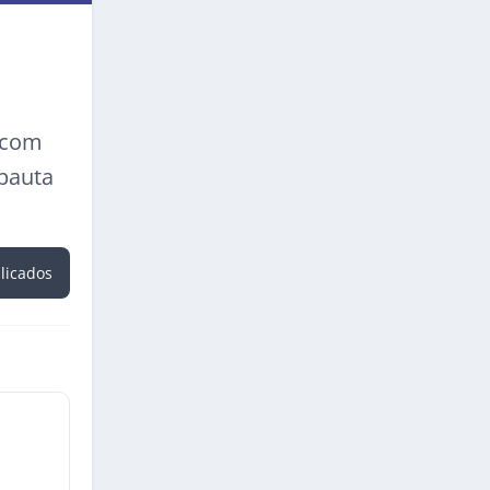
a com
 pauta
blicados