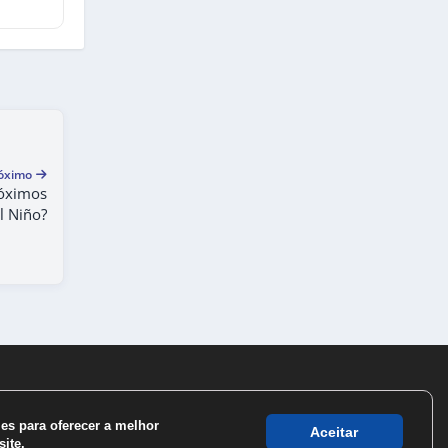
óximo
róximos
l Niño?
s para oferecer a melhor
Aceitar
ite.