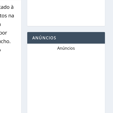
tado à
tos na
m
por
ANÚNCIOS
úcho.
Anúncios
o