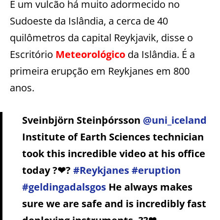
É um vulcão há muito adormecido no
Sudoeste da Islândia, a cerca de 40
quilômetros da capital Reykjavik, disse o
Escritório
Meteorológico
da Islândia. É a
primeira erupção em Reykjanes em 800
anos.
Sveinbjörn Steinþórsson
@uni_iceland
Institute of Earth Sciences technician
took this incredible video at his office
today ?❤?
#Reykjanes
#eruption
#geldingadalsgos
He always makes
sure we are safe and is incredibly fast