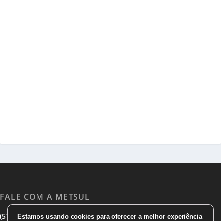
FALE COM A METSUL
|
|
(51) 3533 1983
(51)3785 7752
comercial@metsul.com
Estamos usando cookies para oferecer a melhor experiência