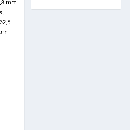
0,8 mm
a,
62,5
Bom