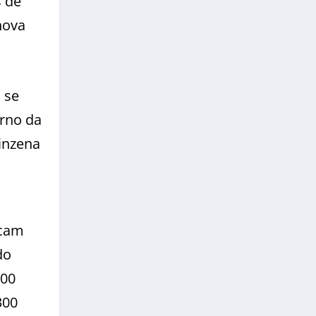
s de
hova
 se
orno da
inzena
icam
do
200
300