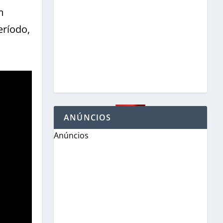
m
eríodo,
ANÚNCIOS
Anúncios