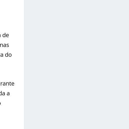
a de
enas
va do
urante
da a
o