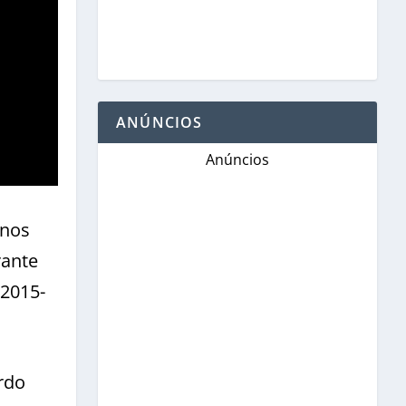
ANÚNCIOS
Anúncios
 nos
rante
 2015-
rdo