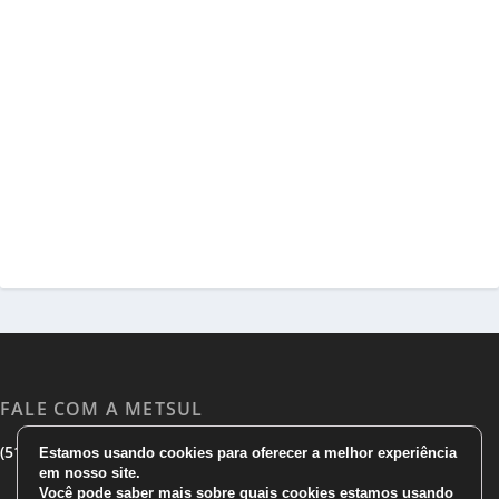
FALE COM A METSUL
|
|
(51) 3533 1983
(51)3785 7752
comercial@metsul.com
Estamos usando cookies para oferecer a melhor experiência
em nosso site.
Você pode saber mais sobre quais cookies estamos usando