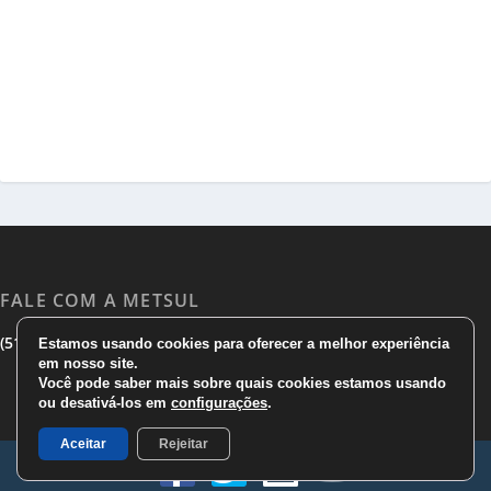
FALE COM A METSUL
|
|
(51) 3533 1983
(51)3785 7752
comercial@metsul.com
Estamos usando cookies para oferecer a melhor experiência
em nosso site.
Você pode saber mais sobre quais cookies estamos usando
ou desativá-los em
configurações
.
Aceitar
Rejeitar