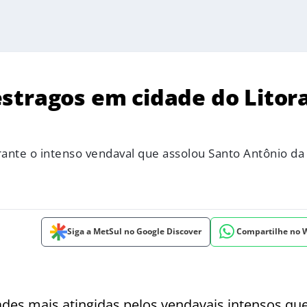
stragos em cidade do Litora
rante o intenso vendaval que assolou Santo Antônio da
Siga a MetSul no Google Discover
Compartilhe no
ades mais atingidas pelos vendavais intensos qu