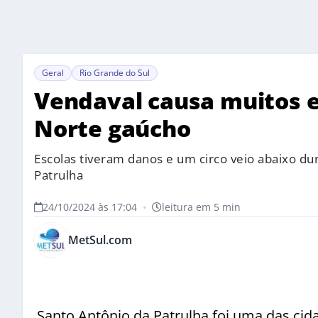
Geral
Rio Grande do Sul
Vendaval causa muitos e
Norte gaúcho
Escolas tiveram danos e um circo veio abaixo du
Patrulha
24/10/2024 às 17:04
•
leitura em 5 min
MetSul.com
Santo Antônio da Patrulha foi uma das cid