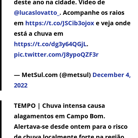
deste ano na cidade. Vídeo de
@lucaslovatto_
. Acompanhe os raios
em
https://t.co/JSCib3ojox
e veja onde
está a chuva em
https://t.co/dg3y64QGjL
.
pic.twitter.com/J8ypoQZF3r
— MetSul.com (@metsul)
December 4,
2022
TEMPO | Chuva intensa causa
alagamentos em Campo Bom.
Alertava-se desde ontem para o risco
de chuva localmente forte na região