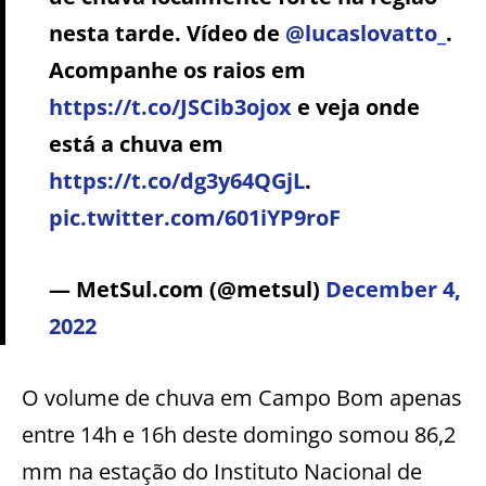
nesta tarde. Vídeo de
@lucaslovatto_
.
Acompanhe os raios em
https://t.co/JSCib3ojox
e veja onde
está a chuva em
https://t.co/dg3y64QGjL
.
pic.twitter.com/601iYP9roF
— MetSul.com (@metsul)
December 4,
2022
O volume de chuva em Campo Bom apenas
entre 14h e 16h deste domingo somou 86,2
mm na estação do Instituto Nacional de