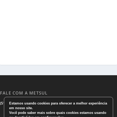
FALE COM A METSUL
|
|
(51) 3533 1983
(51)3785 7752
comercial@metsul.com
Estamos usando cookies para oferecer a melhor experiência
em nosso site.
Você pode saber mais sobre quais cookies estamos usando