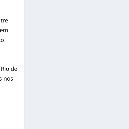
tre
vem
to
 Rio de
s nos