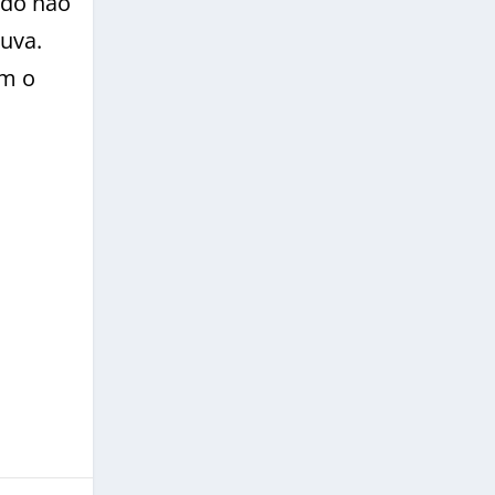
udo não
huva.
em o