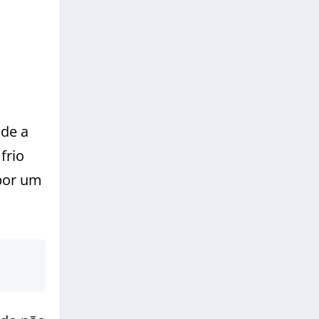
nde a
frio
 por um