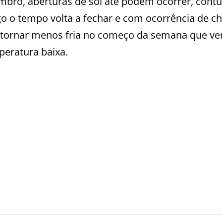
mbro, aberturas de sol até podem ocorrer, cont
go o tempo volta a fechar e com ocorrência de c
tornar menos fria no começo da semana que v
peratura baixa.