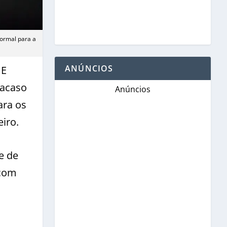
normal para a
ANÚNCIOS
 E
 acaso
Anúncios
ara os
iro.
e de
 com