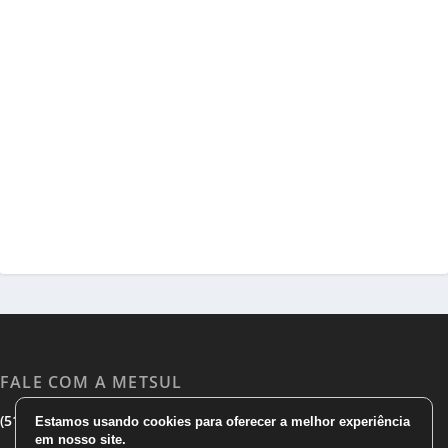
FALE COM A METSUL
|
|
(51) 3533 1983
(51)3785 7752
comercial@metsul.com
Estamos usando cookies para oferecer a melhor experiência
em nosso site.