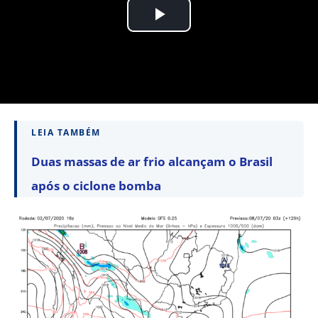
LEIA TAMBÉM
Duas massas de ar frio alcançam o Brasil
após o ciclone bomba