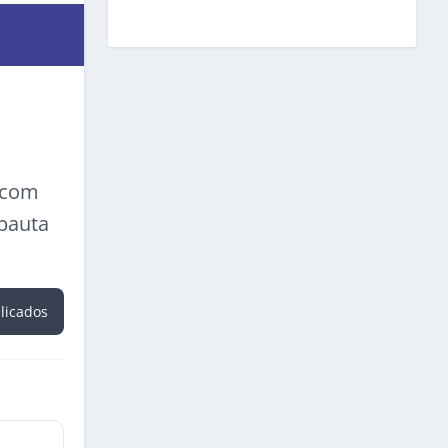
a com
 pauta
blicados