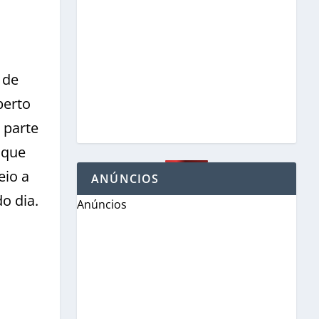
 de
berto
 parte
 que
eio a
ANÚNCIOS
o dia.
Anúncios