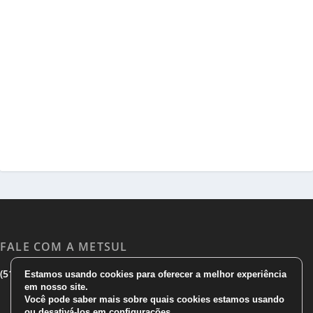
FALE COM A METSUL
|
|
(51) 3533 1983
(51)3785 7752
comercial@metsul.com
Estamos usando cookies para oferecer a melhor experiência
em nosso site.
Você pode saber mais sobre quais cookies estamos usando
ou desativá-los em
configurações
.