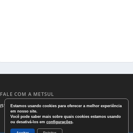
FALE COM A METSUL
|
|
(51) 3533 1983
(51)3785 7752
comercial@metsul.com
Estamos usando cookies para oferecer a melhor experiência
em nosso site.
Você pode saber mais sobre quais cookies estamos usando
ou desativá-los em
configurações
.