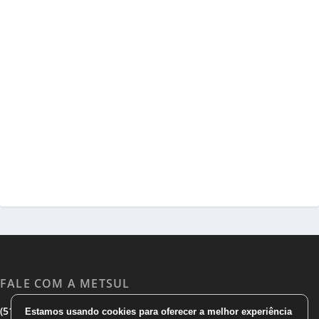
FALE COM A METSUL
|
|
(51) 3533 1983
(51)3785 7752
comercial@metsul.com
Estamos usando cookies para oferecer a melhor experiência