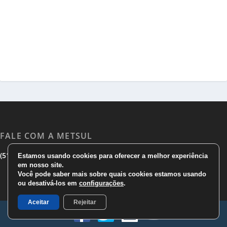
FALE COM A METSUL
|
|
(51) 3533 1983
(51)3785 7752
comercial@metsul.com
Estamos usando cookies para oferecer a melhor experiência
em nosso site.
Você pode saber mais sobre quais cookies estamos usando
ou desativá-los em
configurações
.
Aceitar
Rejeitar