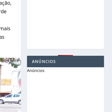
ação,
rde
 mais
as
ANÚNCIOS
Anúncios