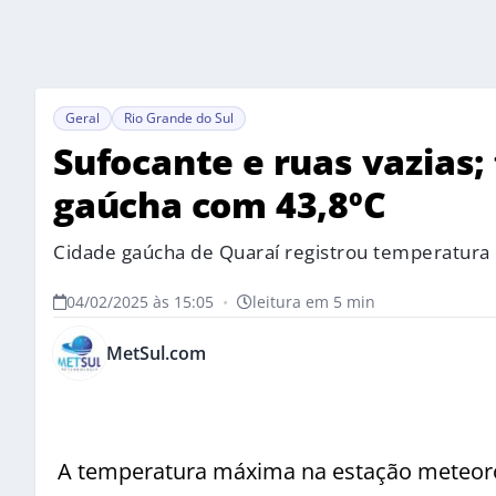
Geral
Rio Grande do Sul
Sufocante e ruas vazias;
gaúcha com 43,8ºC
Cidade gaúcha de Quaraí registrou temperatura 
04/02/2025 às 15:05
•
leitura em 5 min
MetSul.com
A temperatura máxima na estação meteorol