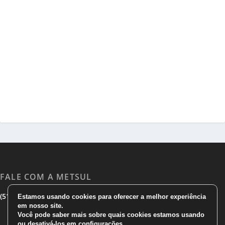
FALE COM A METSUL
|
|
(51) 3533 1983
(51)3785 7752
comercial@metsul.com
Estamos usando cookies para oferecer a melhor experiência
em nosso site.
Você pode saber mais sobre quais cookies estamos usando
ou desativá-los em
configurações
.