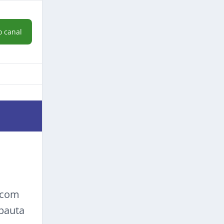
o canal
a com
 pauta