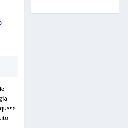
D
de
gia
 quase
ito