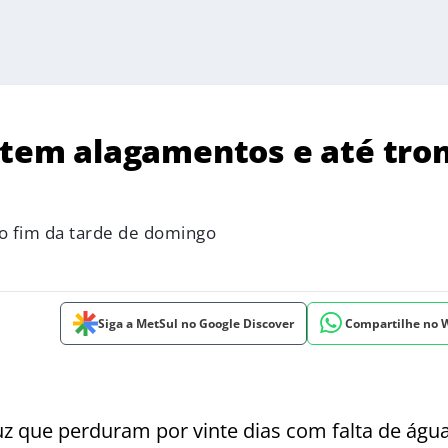
á tem alagamentos e até tr
o fim da tarde de domingo
Siga a MetSul no Google Discover
Compartilhe no
z que perduram por vinte dias com falta de água