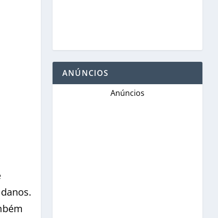
ANÚNCIOS
Anúncios
e
 danos.
ambém