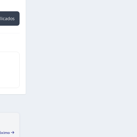
blicados
óximo