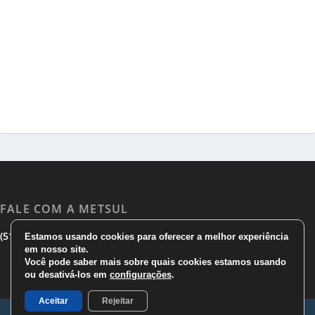
FALE COM A METSUL
|
|
(51) 3533 1983
(51)3785 7752
comercial@metsul.com
Estamos usando cookies para oferecer a melhor experiência
em nosso site.
Você pode saber mais sobre quais cookies estamos usando
ou desativá-los em
configurações
.
Aceitar
Rejeitar