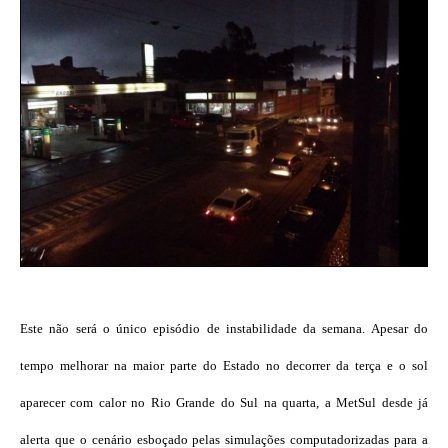
Este não será o único episódio de instabilidade da semana. Apesar do
tempo melhorar na maior parte do Estado no decorrer da terça e o sol
aparecer com calor no Rio Grande do Sul na quarta, a MetSul desde já
alerta que o cenário esboçado pelas simulações computadorizadas para a