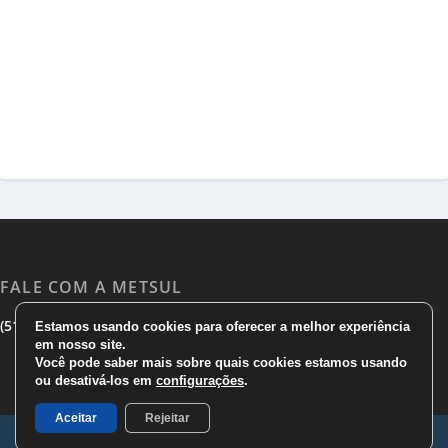
FALE COM A METSUL
|
|
(51) 3533 1983
(51)3785 7752
comercial@metsul.com
Estamos usando cookies para oferecer a melhor experiência
em nosso site.
Você pode saber mais sobre quais cookies estamos usando
ou desativá-los em
configurações
.
Aceitar
Rejeitar