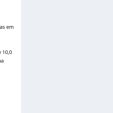
ias em
e 10,0
na