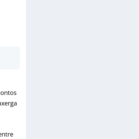
pontos
nxerga
entre