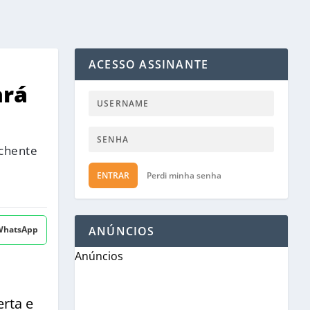
ACESSO ASSINANTE
ará
nchente
ENTRAR
Perdi minha senha
 WhatsApp
ANÚNCIOS
Anúncios
erta e