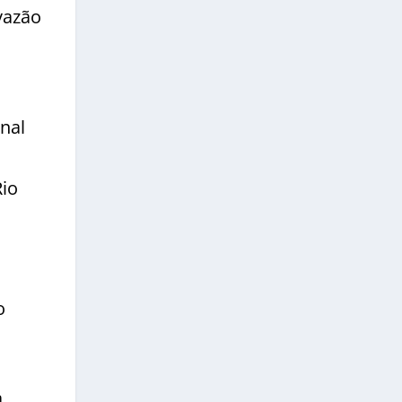
vazão
nal
Rio
o
a