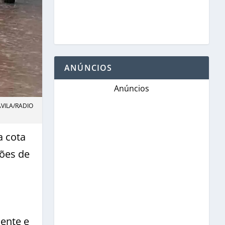
ANÚNCIOS
Anúncios
 AVILA/RADIO
a cota
ções de
hente e