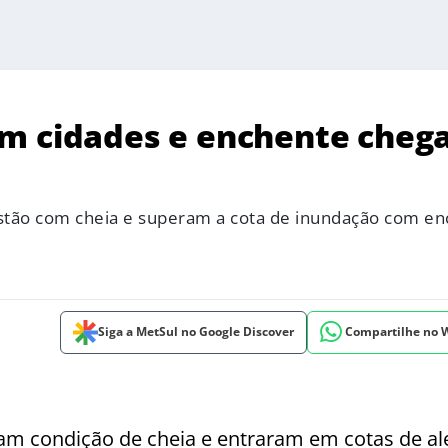
am cidades e enchente cheg
 estão com cheia e superam a cota de inundação com e
Siga a MetSul no Google Discover
Compartilhe no
am condição de cheia e entraram em cotas de al