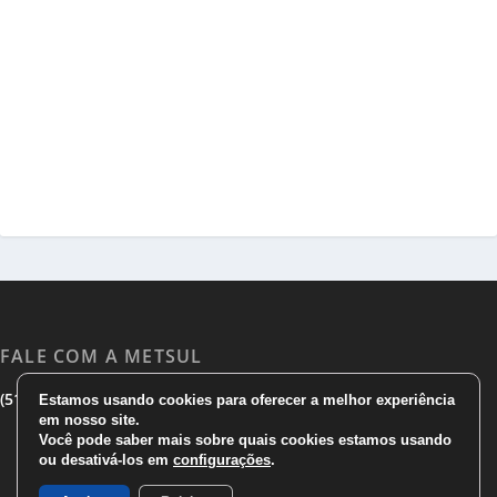
FALE COM A METSUL
|
|
(51) 3533 1983
(51)3785 7752
comercial@metsul.com
Estamos usando cookies para oferecer a melhor experiência
em nosso site.
Você pode saber mais sobre quais cookies estamos usando
ou desativá-los em
configurações
.