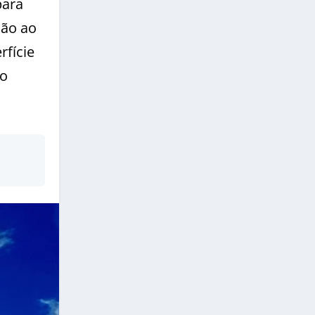
para
ção ao
rfície
so