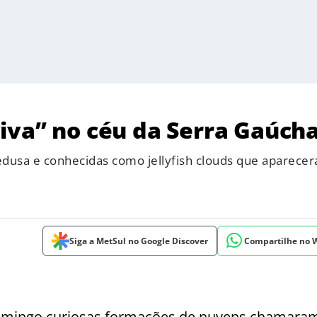
iva” no céu da Serra Gaúch
dusa e conhecidas como jellyfish clouds que aparece
Siga a MetSul no Google Discover
Compartilhe no
domingo curiosas formações de nuvens chamara