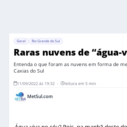
Geral
Rio Grande do Sul
Raras nuvens de “água-v
Entenda o que foram as nuvens em forma de me
Caxias do Sul
11/09/2022 às 19:32
•
leitura em 5 min
MetSul.com
Água-viva no céu? Pois, na manhã deste 