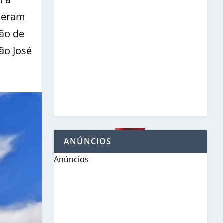
s eram
ção de
ão José
ANÚNCIOS
Anúncios