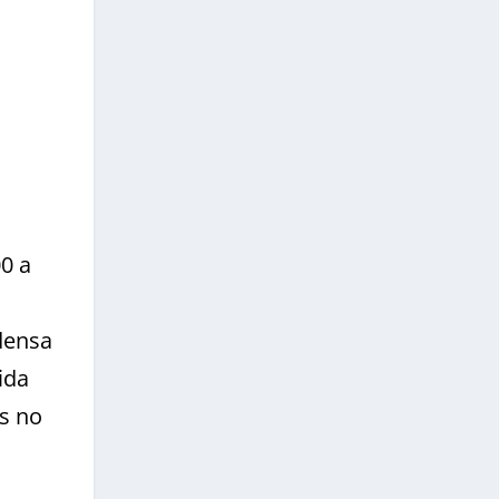
0 a
densa
ida
s no