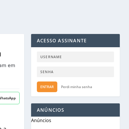
ACESSO ASSINANTE
a
ram em
ENTRAR
Perdi minha senha
 WhatsApp
ANÚNCIOS
Anúncios
m a