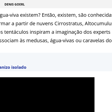
DENIS GOERL
ua-viva existem? Então, existem, são conhecid
rmar a partir de nuvens Cirrostratus, Altocumulu
os tentáculos inspiram a imaginação dos experts
associam às medusas, água-vivas ou caravelas do
anizo isolado