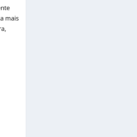
ente
xa mais
ra,