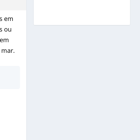
as em
s ou
 em
 mar.