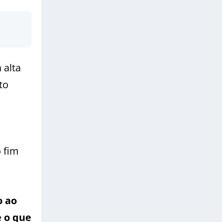
 alta
to
 fim
o ao
e o que