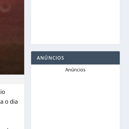
ANÚNCIOS
Anúncios
io
a o dia