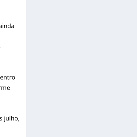
ainda
-
Centro
irme
 julho,